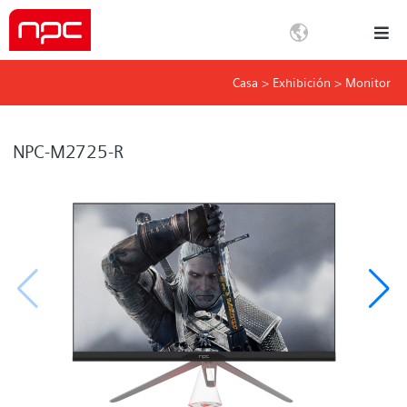
Casa
>
Exhibición
>
Monitor
Guan
NPC-M2725-R